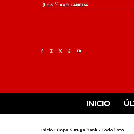
C
5.9
AVELLANEDA
INICIO
ÚL
Inicio
Copa Suruga Bank
Todo listo