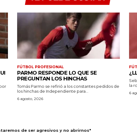
FÚTBOL PROFESIONAL
FÚT
UI
PARMO RESPONDE LO QUE SE
¿L
PREGUNTAN LOS HINCHAS
Seb
la r
por
Tomás Parmo se refirió a los constantes pedidos de
los hinchas de Independiente para...
6 ag
6 agosto, 2026