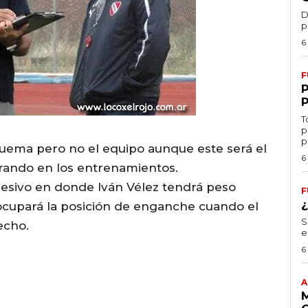
D
p
6
F
T
p
p
ema pero no el equipo aunque este será el
6
rando en los entrenamientos.
resivo en donde Iván Vélez tendrá peso
F
ocupará la posición de enganche cuando el
S
echo.
e
6
A