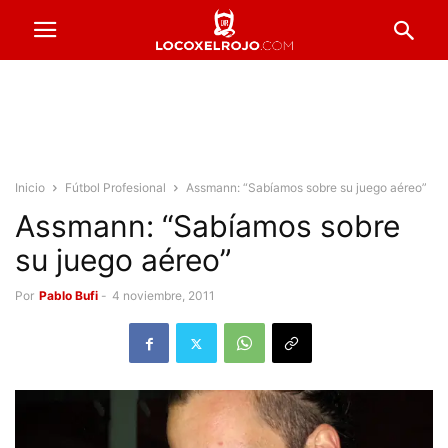
Inicio
Fútbol Profesional
Assmann: “Sabíamos sobre su juego aéreo”
Assmann: “Sabíamos sobre
su juego aéreo”
Por
Pablo Bufi
-
4 noviembre, 2011