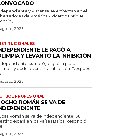
CONVOCADO
ndependiente y Platense se enfrentan en el
ibertadores de América - Ricardo Enrique
ochini,...
 agosto, 2026
NSTITUCIONALES
INDEPENDIENTE LE PAGÓ A
LIMPIA Y LEVANTÓ LA INHIBICIÓN
ndependiente cumplió, le giró la plata a
limpia y pudo levantar la inhibición. Después
e...
 agosto, 2026
ÚTBOL PROFESIONAL
POCHO ROMÁN SE VA DE
INDEPENDIENTE
ucas Román se va de Independiente. Su
stino estará en los Países Bajos. Rescindió
e...
 agosto, 2026