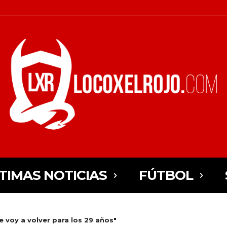
TIMAS NOTICIAS
FÚTBOL
e voy a volver para los 29 años"