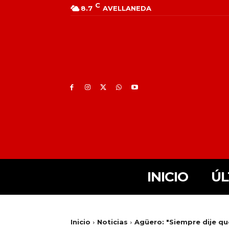
C
8.7
AVELLANEDA
INICIO
ÚL
Inicio
Noticias
Agüero: "Siempre dije qu