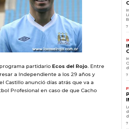
I
L
B
7
I
O
I
O
 programa partidario
Ecos del Rojo
. Entre
d
gresar a Independiente a los 29 años y
7
 Castillo anunció días atrás que va a
F
tbol Profesional en caso de que Cacho
L
de
d
7