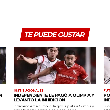
TE PUEDE GUSTAR
INSTITUCIONALES
FÚT
N
INDEPENDIENTE LE PAGÓ A OLIMPIA Y
PO
LEVANTÓ LA INHIBICIÓN
IN
Independiente cumplió, le giró la plata a Olimpia y
Luc