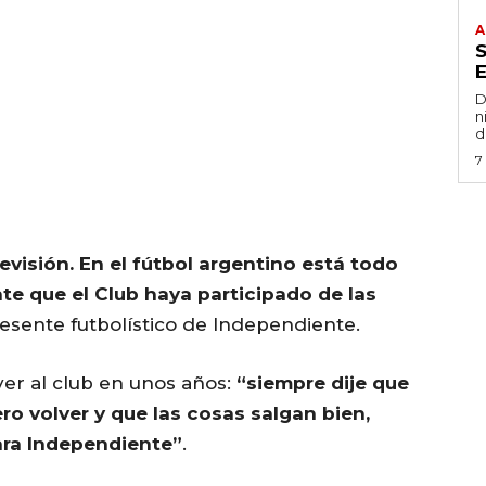
A
D
n
d
7
evisión. En el fútbol argentino está todo
te que el Club haya participado de las
resente futbolístico de Independiente.
er al club en unos años:
“siempre dije que
ero volver y que las cosas salgan bien,
ara Independiente”
.