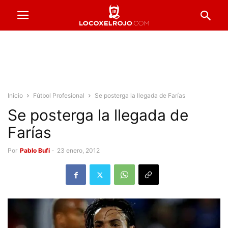
Inicio
Fútbol Profesional
Se posterga la llegada de Farías
Se posterga la llegada de
Farías
Por
Pablo Bufi
-
23 enero, 2012