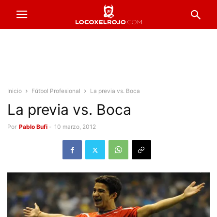
Inicio
Fútbol Profesional
La previa vs. Boca
La previa vs. Boca
Por
Pablo Bufi
-
10 marzo, 2012