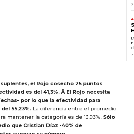
7
A
D
n
d
7
 suplentes, el Rojo cosechó 25 puntos
ectividad es del 41,3%. Â El Rojo necesita
echas- por lo que la efectividad para
 del 55,23%.
La diferencia entre el promedio
ara mantener la categoría es de 13,93%.
Sólo
dio que Cristian Díaz -40% de
tantes superan su número.