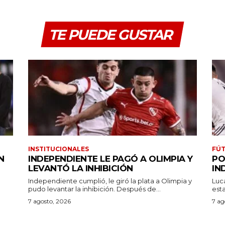
TE PUEDE GUSTAR
INSTITUCIONALES
FÚT
N
INDEPENDIENTE LE PAGÓ A OLIMPIA Y
PO
LEVANTÓ LA INHIBICIÓN
IN
Independiente cumplió, le giró la plata a Olimpia y
Luc
pudo levantar la inhibición. Después de...
7 agosto, 2026
7 ag