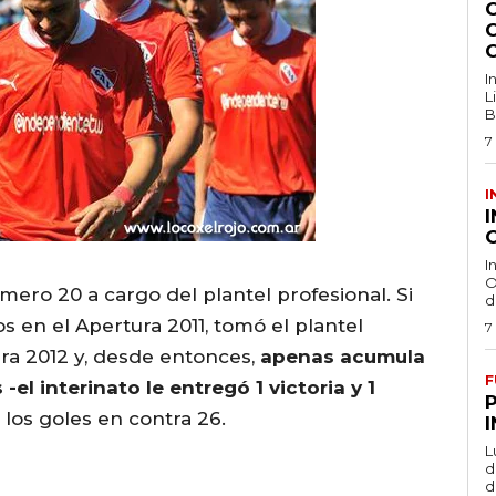
I
L
B
7
I
O
I
O
mero 20 a cargo del plantel profesional. Si
d
os en el Apertura 2011, tomó el plantel
7
ura 2012 y, desde entonces,
apenas acumula
F
-el interinato le entregó 1 victoria y 1
 los goles en contra 26.
L
de
d