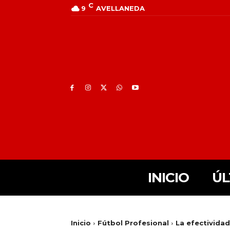
C
9
AVELLANEDA
INICIO
ÚL
Inicio
Fútbol Profesional
La efectividad