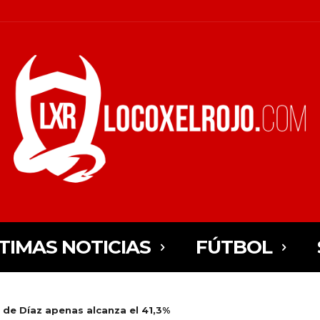
TIMAS NOTICIAS
FÚTBOL
 de Díaz apenas alcanza el 41,3%