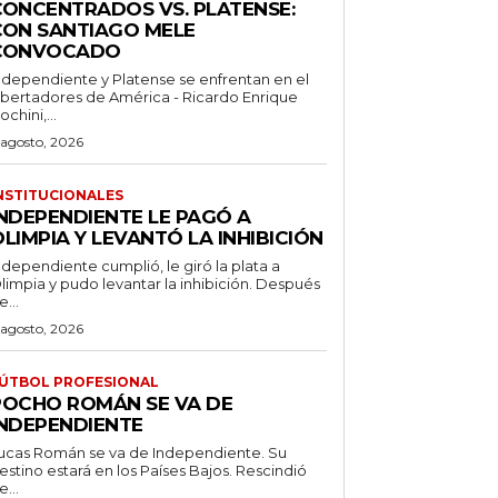
CONCENTRADOS VS. PLATENSE:
CON SANTIAGO MELE
CONVOCADO
ndependiente y Platense se enfrentan en el
ibertadores de América - Ricardo Enrique
ochini,...
 agosto, 2026
NSTITUCIONALES
INDEPENDIENTE LE PAGÓ A
LIMPIA Y LEVANTÓ LA INHIBICIÓN
ndependiente cumplió, le giró la plata a
limpia y pudo levantar la inhibición. Después
e...
 agosto, 2026
ÚTBOL PROFESIONAL
POCHO ROMÁN SE VA DE
INDEPENDIENTE
ucas Román se va de Independiente. Su
stino estará en los Países Bajos. Rescindió
e...