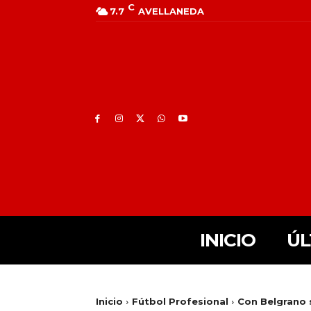
C
7.7
AVELLANEDA
INICIO
ÚL
Inicio
Fútbol Profesional
Con Belgrano 