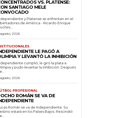
CONCENTRADOS VS. PLATENSE:
CON SANTIAGO MELE
CONVOCADO
ndependiente y Platense se enfrentan en el
ibertadores de América - Ricardo Enrique
ochini,...
 agosto, 2026
NSTITUCIONALES
INDEPENDIENTE LE PAGÓ A
LIMPIA Y LEVANTÓ LA INHIBICIÓN
ndependiente cumplió, le giró la plata a
limpia y pudo levantar la inhibición. Después
e...
 agosto, 2026
ÚTBOL PROFESIONAL
POCHO ROMÁN SE VA DE
INDEPENDIENTE
ucas Román se va de Independiente. Su
stino estará en los Países Bajos. Rescindió
e...