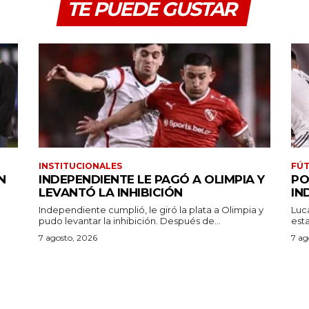
TE PUEDE GUSTAR
INSTITUCIONALES
FÚT
N
INDEPENDIENTE LE PAGÓ A OLIMPIA Y
PO
LEVANTÓ LA INHIBICIÓN
IN
Independiente cumplió, le giró la plata a Olimpia y
Luc
pudo levantar la inhibición. Después de...
7 agosto, 2026
7 ag