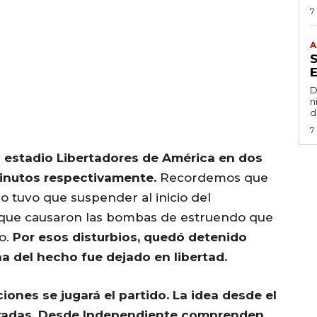
7
A
D
n
d
7
l estadio Libertadores de América en dos
minutos respectivamente.
Recordemos que
 lo tuvo que suspender al inicio del
que causaron las bombas de estruendo que
o.
Por esos disturbios, quedó detenido
a del hecho fue dejado en libertad.
ones se jugará el partido. La idea desde el
erradas. Desde Independiente comprenden