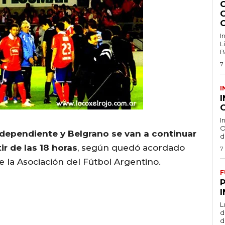
I
L
B
7
I
O
I
O
ndependiente y Belgrano se van a continuar
d
r de las 18 horas
, según quedó acordado
7
e la Asociación del Fútbol Argentino.
F
L
de
d