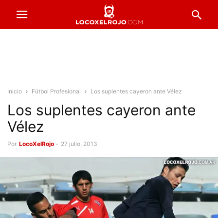
Inicio
Fútbol Profesional
Los suplentes cayeron ante Vélez
Los suplentes cayeron ante
Vélez
Por
LocoXelRojo
-
27 julio, 2013