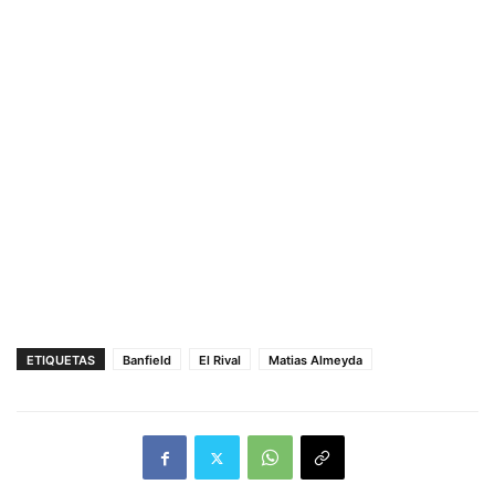
ETIQUETAS
Banfield
El Rival
Matias Almeyda