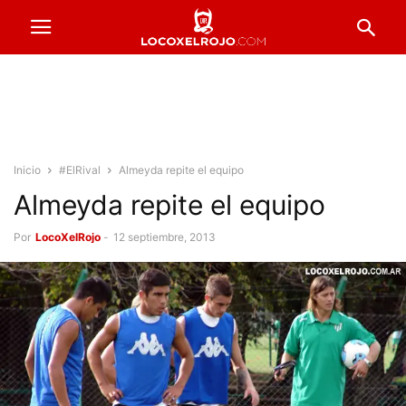
Inicio
#ElRival
Almeyda repite el equipo
Almeyda repite el equipo
Por
LocoXelRojo
-
12 septiembre, 2013