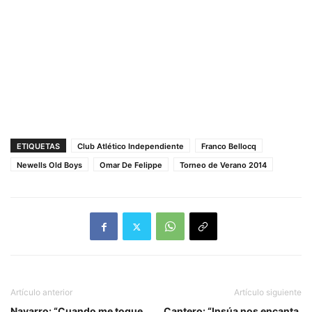
ETIQUETAS
Club Atlético Independiente
Franco Bellocq
Newells Old Boys
Omar De Felippe
Torneo de Verano 2014
Artículo anterior
Artículo siguiente
Navarro: “Cuando me toque
Cantero: “Insúa nos encanta,