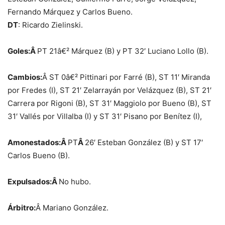
Fernando Márquez y Carlos Bueno.
DT
: Ricardo Zielinski.
Goles:Â
PT 21â€² Márquez (B) y PT 32′ Luciano Lollo (B).
Cambios:
Â ST 0â€² Pittinari por Farré (B), ST 11′ Miranda
por Fredes (I), ST 21′ Zelarrayán por Velázquez (B), ST 21′
Carrera por Rigoni (B), ST 31′ Maggiolo por Bueno (B), ST
31′ Vallés por Villalba (I) y ST 31′ Pisano por Benítez (I),
Amonestados:Â
PT
Â
26′ Esteban González (B) y ST 17′
Carlos Bueno (B).
Expulsados:Â
No hubo.
Árbitro:
Â Mariano González.