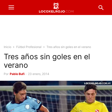
Inicio
Fútbol Profesional
Tres años sin goles en el verano
Tres años sin goles en el
verano
Por
Pablo Bufi
-
23 enero, 2014