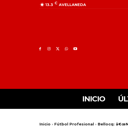
C
13.3
AVELLANEDA
INICIO
ÚL
Inicio
Fútbol Profesional
Bellocq: â€œN