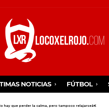
TIMAS NOTICIAS
FÚTBOL
o hay que perder la calma, pero tampoco relajarseâ€