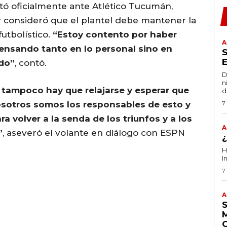
utó oficialmente ante Atlético Tucumán,
 y consideró que el plantel debe mantener la
utbolístico.
“Estoy contento por haber
A
pensando tanto en lo personal sino en
ido”
, contó.
D
n
 tampoco hay que relajarse y esperar que
d
Nosotros somos los responsables de esto y
7
a volver a la senda de los triunfos y a los
A
”
, aseveró el volante en diálogo con ESPN
H
I
7
A