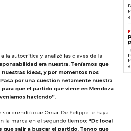
D
p
6
F
T
p
 la autocrítica y analizó las claves de la
p
esponsabilidad era nuestra. Teníamos que
6
n nuestras ideas, y por momentos nos
. Pasa por una cuestión netamente nuestra
 para que el partido que viene en Mendoza
o veníamos haciendo”
.
le sorprendió que Omar De Felippe le haya
en la marca en el segundo tiempo:
“De local
 que salir a buscar el partido. Tengo que