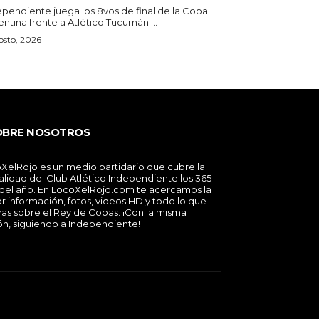
ependiente juega los 8vos de final de la Copa
ntina frente a Atlético Tucumán....
osto, 2026
OBRE NOSOTROS
XelRojo es un medio partidario que cubre la
alidad del Club Atlético Independiente los 365
 del año. En LocoXelRojo.com te acercamos la
r información, fotos, videos HD y todo lo que
ras sobre el Rey de Copas. ¡Con la misma
ón, siguiendo a Independiente!