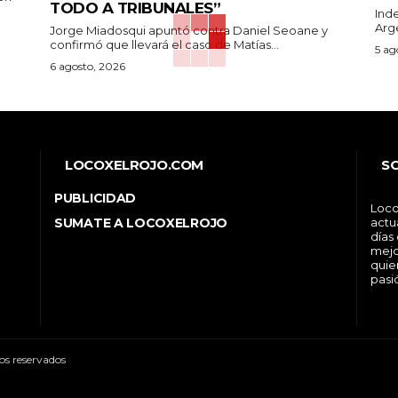
TODO A TRIBUNALES”
Ind
Arge
Jorge Miadosqui apuntó contra Daniel Seoane y
confirmó que llevará el caso de Matías...
5 ag
6 agosto, 2026
LOCOXELROJO.COM
S
PUBLICIDAD
Loco
SUMATE A LOCOXELROJO
actu
días
mejo
quie
pasi
os reservados