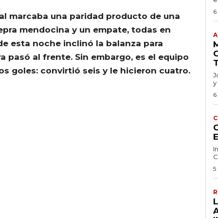
6
rial marcaba una paridad producto de una
a Lepra mendocina y un empate, todas en
A
 de esta noche inclinó la balanza para
 pasó al frente.
Sin embargo, es el equipo
 goles: convirtió seis y le hicieron cuatro.
J
y
6
C
C
I
C
5
R