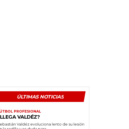
ÚLTIMAS NOTICIAS
ÚTBOL PROFESIONAL
¿LLEGA VALDÉZ?
ebastián Valdéz evoluciona lento de su lesión
n la rodilla y es duda para...