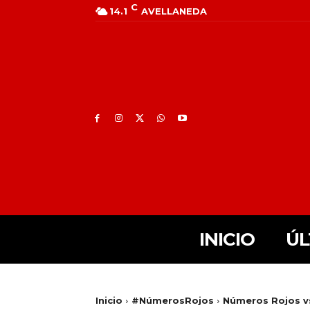
C
14.1
AVELLANEDA
INICIO
ÚL
Inicio
#NúmerosRojos
Números Rojos v