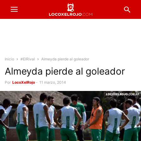
Inicio
#ElRival
Almeyda pierde al goleador
Almeyda pierde al goleador
Por
LocoXelRojo
-
11 marzo, 2014