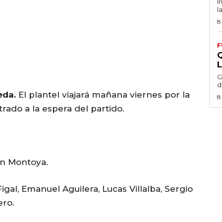
I
l
8
F
G
d
eda.
El plantel viajará mañana viernes por la
8
ado a la espera del partido.
n Montoya.
Figal, Emanuel Aguilera, Lucas Villalba, Sergio
ero.