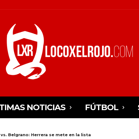
TIMAS NOTICIAS
FÚTBOL
s. Belgrano: Herrera se mete en la lista