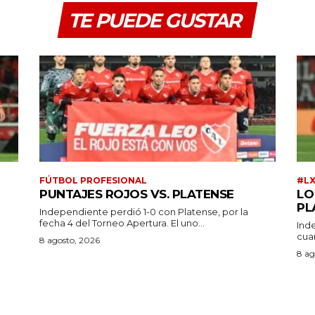
TE PUEDE GUSTAR
FÚTBOL PROFESIONAL
#L
PUNTAJES ROJOS VS. PLATENSE
LO
PL
Independiente perdió 1-0 con Platense, por la
fecha 4 del Torneo Apertura. El uno...
Ind
cuar
a
8 agosto, 2026
8 ag