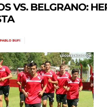
 VS. BELGRANO: HE
STA
PABLO BUFI