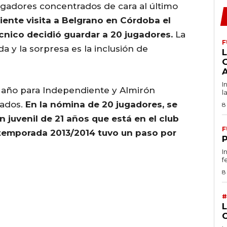
jugadores concentrados de cara al último
ente visita a Belgrano en Córdoba el
técnico decidió guardar a 20 jugadores.
La
F
a y la sorpresa es la inclusión de
L
I
 año para Independiente y Almirón
l
rados.
En la nómina de 20 jugadores, se
8
n juvenil de 21 años que está en el club
F
a temporada 2013/2014 tuvo un paso por
I
f
8
#