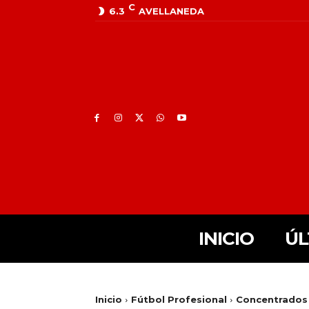
C
6.3
AVELLANEDA
INICIO
ÚL
Inicio
Fútbol Profesional
Concentrados v