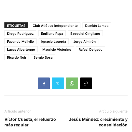
ETIQUETAS
Club Atlético Independiente
Damián Lemos
Diego Rodriguez
Emiliano Papa
Ezequiel Cirigliano
Facundo Melivilo
Ignacio Lacerda
Jorge Almirón
Lucas Albertengo
Mauricio Victorino
Rafael Delgado
Ricardo Noir
Sergio Sosa
Artículo anterior
Artículo siguiente
Víctor Cuesta, el refuerzo
Jesús Méndez: crecimiento y
más regular
consolidación