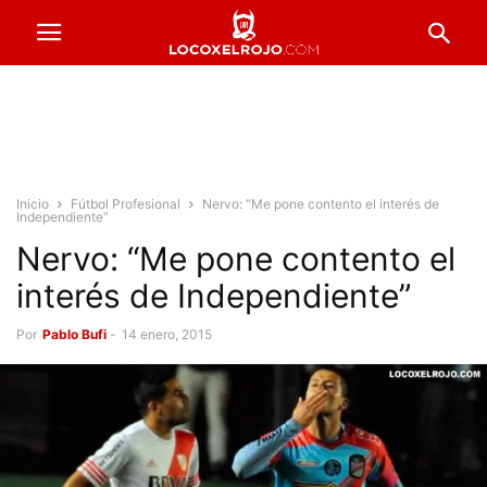
Inicio
Fútbol Profesional
Nervo: “Me pone contento el interés de
Independiente”
Nervo: “Me pone contento el
interés de Independiente”
Por
Pablo Bufi
-
14 enero, 2015