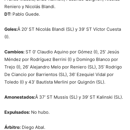
Reniero y Nicolás Blandi.
DT:
Pablo Guede.
Goles:
Â 20′ ST Nicolás Blandi (SL) y 39’ ST Víctor Cuesta
(I).
Cambios:
ST 0’ Claudio Aquino por Gómez (I), 25’ Jesús
Méndez por Rodríguez Berrini (I) y Domingo Blanco por
Trejo (I), 26’ Alejandro Melo por Reniero (SL), 35’ Rodrigo
De Ciancio por Barrientos (SL), 36’ Ezequiel Vidal por
Toledo (I) y 43’ Bautista Merlini por Quignón (SL).
Amonestados:
Â 37’ ST Mussis (SL) y 39’ ST Kalinski (SL).
Expulsados:
No hubo.
Árbitro:
Diego Abal.