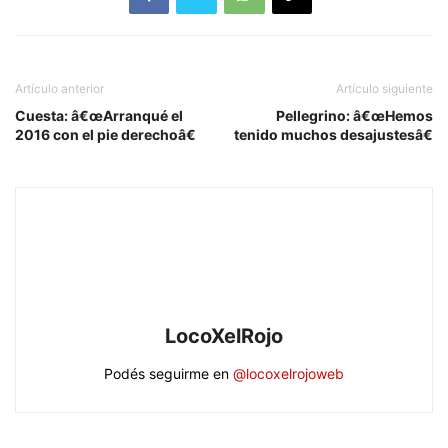
Artículo anterior
Artículo siguiente
Cuesta: â€œArranqué el
Pellegrino: â€œHemos
2016 con el pie derechoâ€
tenido muchos desajustesâ€
LocoXelRojo
Podés seguirme en
@locoxelrojoweb