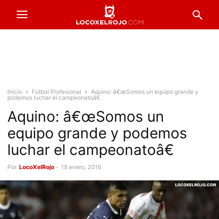
Inicio
Fútbol Profesional
Aquino: â€œSomos un equipo grande y
podemos luchar el campeonatoâ€
Aquino: â€œSomos un
equipo grande y podemos
luchar el campeonatoâ€
Por
LocoXelRojo
-
18 enero, 2016