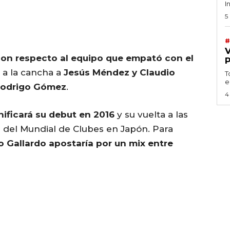
I
5
#
on respecto al equipo que empató con el
 a la cancha a
Jesús Méndez y Claudio
T
e
 Rodrigo Gómez
.
4
gnificará su debut en 2016
y su vuelta a las
 del Mundial de Clubes en Japón. Para
o Gallardo apostaría por un mix entre