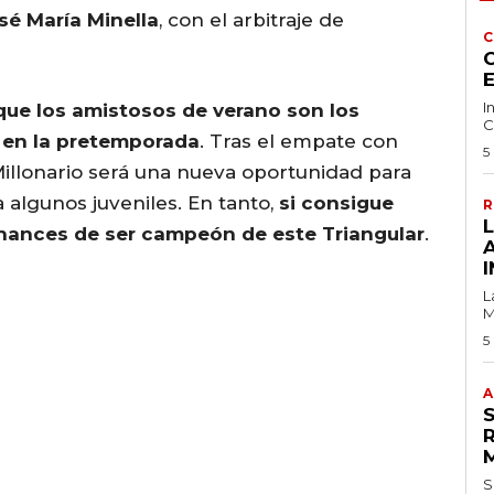
sé María Minella
, con el arbitraje de
C
C
I
 que los amistosos de verano son los
C
 en la pretemporada
. Tras el empate con
5
illonario será una nueva oportunidad para
 algunos juveniles. En tanto,
si consigue
R
chances de ser campeón de este Triangular
.
I
L
M
5
A
S