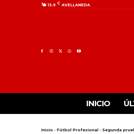
C
13.9
AVELLANEDA
INICIO
ÚL
Inicio
Fútbol Profesional
Segunda prue