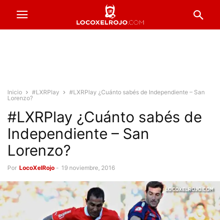
Inicio
#LXRPlay
#LXRPlay ¿Cuánto sabés de Independiente – San
Lorenzo?
#LXRPlay ¿Cuánto sabés de
Independiente – San
Lorenzo?
Por
LocoXelRojo
-
19 noviembre, 2016