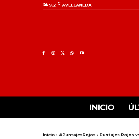
C
9.2
AVELLANEDA
INICIO
ÚL
Inicio
#PuntajesRojos
Puntajes Rojos vs