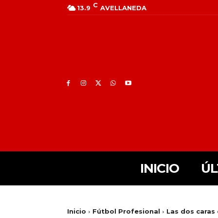
C
13.9
AVELLANEDA
INICIO
ÚL
Inicio
Fútbol Profesional
Las dos caras 