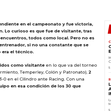
ndiente en el campeonato y fue victoria,
an. Lo curioso es que fue de visitante, tras
 encuentros, todos como local. Pero no es
C
 entrenador, si no una constante que se
C
era el técnico.
I
C
tidos como visitante
en lo que va del torneo
5
rmiento, Temperley, Colón y Patronato),
2
 3-0 en el Cilindro ante Racing. Con una
R
quipo en esa condición de los 30 que
I
L
M
5