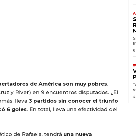
A
S
I
5
#
ibertadores de América son muy pobres
.
T
e
uz y River) en 9 encuentros disputados. ¿El
4
emás, lleva
3 partidos sin conocer el triunfo
có 6 goles
. En total, lleva una efectividad del
lético de Rafaela, tendrá
una nueva