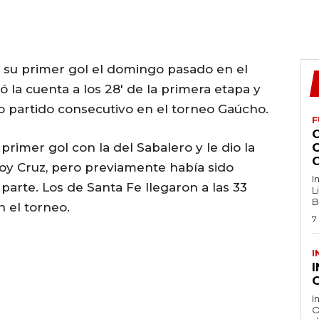
 su primer gol el domingo pasado en el
ó la cuenta a los 28′ de la primera etapa y
o partido consecutivo en el torneo Gaúcho.
F
 primer gol con la del Sabalero y le dio la
doy Cruz, pero previamente había sido
I
parte. Los de Santa Fe llegaron a las 33
L
B
 el torneo.
7
I
O
I
O