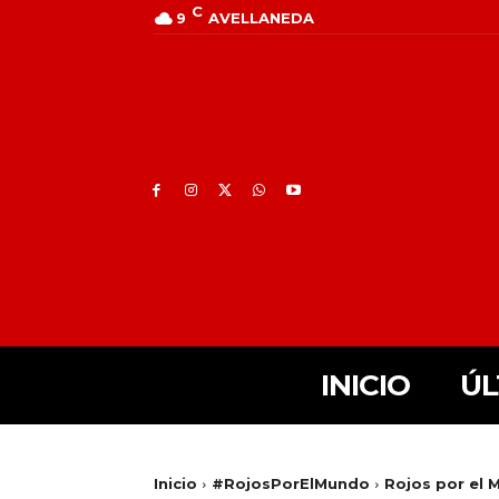
C
9
AVELLANEDA
INICIO
ÚL
Inicio
#RojosPorElMundo
Rojos por el 