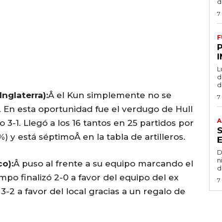
d
7
F
L
de
d
nglaterra):
Â el Kun simplemente no se
7
. En esta oportunidad fue el verdugo de Hull
A
o 3-1. Llegó a los 16 tantos en 25 partidos por
 y está séptimoÂ en la tabla de artilleros.
D
n
o):
Â puso al frente a su equipo marcando el
d
mpo finalizó 2-0 a favor del equipo del ex
7
-2 a favor del local gracias a un regalo de