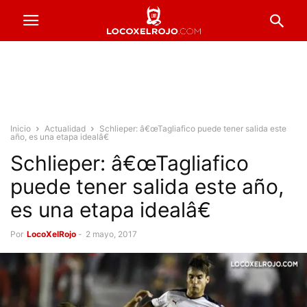
Inicio
Actualidad
Schlieper: â€œTagliafico puede tener salida este
año, es una etapa idealâ€
Schlieper: â€œTagliafico
puede tener salida este año,
es una etapa idealâ€
Por
LocoXelRojo
-
2 mayo, 2017