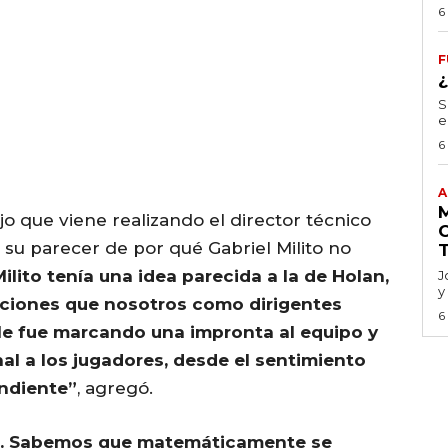
6
F
S
e
6
A
jo que viene realizando el director técnico
su parecer de por qué Gabriel Milito no
ilito tenía una idea parecida a la de Holan,
J
y
aciones que nosotros como dirigentes
6
 le fue marcando una impronta al equipo y
al a los jugadores, desde el sentimiento
ndiente”
, agregó.
o. Sabemos que matemáticamente se