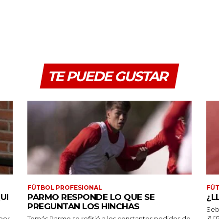
TE PUEDE GUSTAR
FÚTBOL PROFESIONAL
FÚT
UI
PARMO RESPONDE LO QUE SE
¿L
PREGUNTAN LOS HINCHAS
Seb
la r
por
Tomás Parmo se refirió a los constantes pedidos de