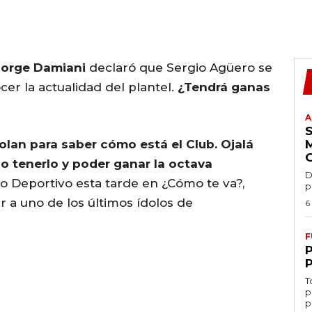
Jorge Damiani
declaró que Sergio Agüero se
er la actualidad del plantel.
¿Tendrá ganas
A
lan para saber cómo está el Club. Ojalá
do tenerlo y poder ganar la octava
D
io Deportivo esta tarde en ¿Cómo te va?,
p
r a uno de los últimos ídolos de
6
F
T
p
p