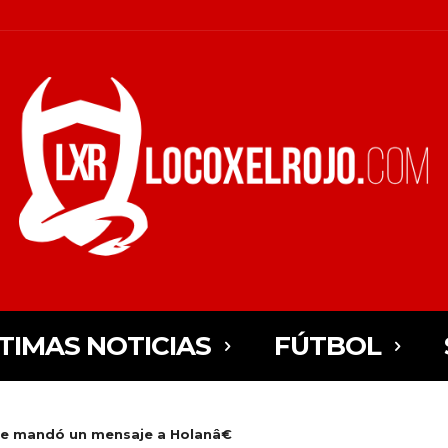
TIMAS NOTICIAS
FÚTBOL
e mandó un mensaje a Holanâ€