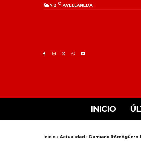
C
7.2
AVELLANEDA
INICIO
ÚL
Inicio
Actualidad
Damiani: â€œAgüero l