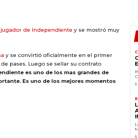
 jugador de Independiente
y se mostró muy
C
ma
y se convirtió oficialmente en el primer
C
de pases. Luego se sellar su contrato
I
endiente es uno de los mas grandes de
C
ortante. Es uno de los mejores momentos
5
R
I
L
M
5