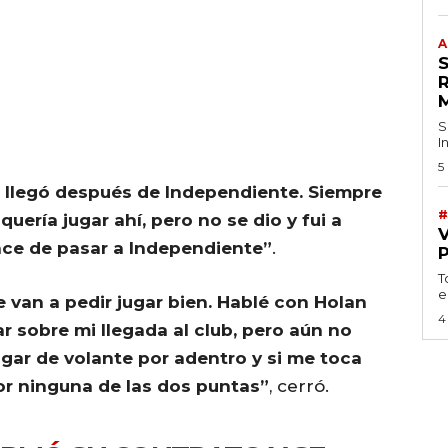
A
S
I
5
ez llegó después de Independiente. Siempre
#
uería jugar ahí, pero no se dio y fui a
nce de pasar a Independiente”
.
T
e
 van a pedir jugar bien. Hablé con Holan
4
 sobre mi llegada al club, pero aún no
gar de volante por adentro y si me toca
or ninguna de las dos puntas”
, cerró.