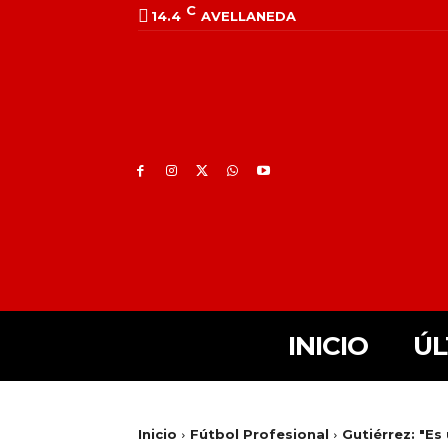
C
14.4
AVELLANEDA
INICIO
ÚL
Inicio
Fútbol Profesional
Gutiérrez: "E