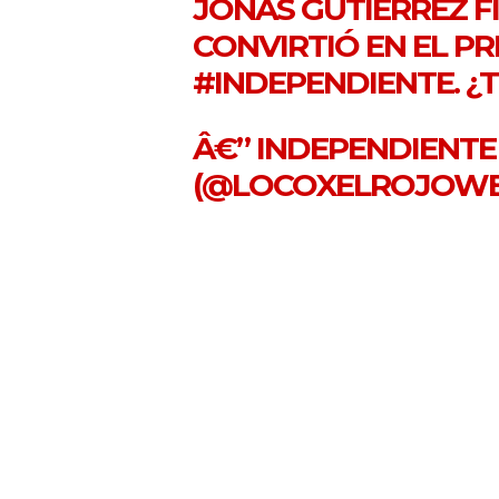
JONÁS GUTIÉRREZ F
CONVIRTIÓ EN EL P
#INDEPENDIENTE
. 
Â€” INDEPENDIENTE 
(@LOCOXELROJOW