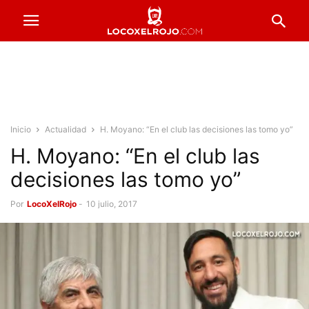
Inicio
Actualidad
H. Moyano: “En el club las decisiones las tomo yo”
H. Moyano: “En el club las
decisiones las tomo yo”
Por
LocoXelRojo
-
10 julio, 2017