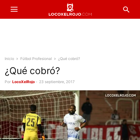
Inicio
Fútbol Profesional
¿Qué cobró?
¿Qué cobró?
Por
LocoXelRojo
-
23 septiembre, 2017