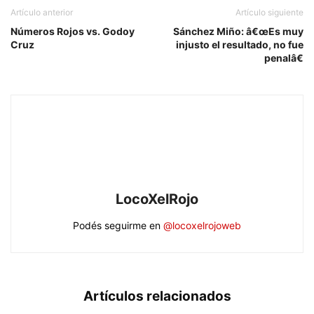
Artículo anterior
Artículo siguiente
Números Rojos vs. Godoy
Sánchez Miño: â€œEs muy
Cruz
injusto el resultado, no fue
penalâ€
LocoXelRojo
Podés seguirme en
@locoxelrojoweb
Artículos relacionados