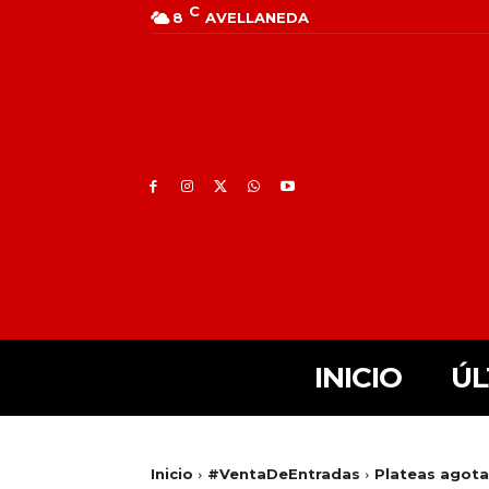
C
8
AVELLANEDA
INICIO
ÚL
Inicio
#VentaDeEntradas
Plateas agot