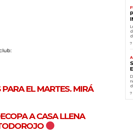
F
L
de
d
7
club:
A
D
n
d
PARA EL MARTES. MIRÁ
7
ECOPA
A CASA LLENA
TODOROJO