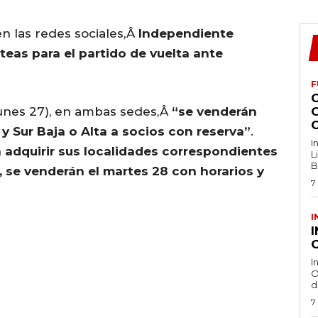
en las redes sociales,Â
Independiente
eas para el partido de vuelta ante
F
unes 27), en ambas sedes,Â
“se venderán
 Sur Baja o Alta a socios con reserva”
.
I
adquirir sus localidades correspondientes
L
B
 se venderán el martes 28 con horarios y
7
I
O
I
O
d
7