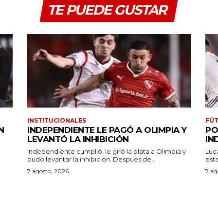
TE PUEDE GUSTAR
INSTITUCIONALES
FÚT
N
INDEPENDIENTE LE PAGÓ A OLIMPIA Y
PO
LEVANTÓ LA INHIBICIÓN
IN
Independiente cumplió, le giró la plata a Olimpia y
Luc
pudo levantar la inhibición. Después de...
7 agosto, 2026
7 ag