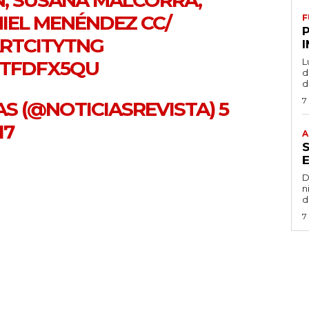
NIEL MENÉNDEZ CC/
F
RTCITYTNG
L
ITFDFX5QU
de
d
7
AS (@NOTICIASREVISTA)
5
17
A
D
n
d
7