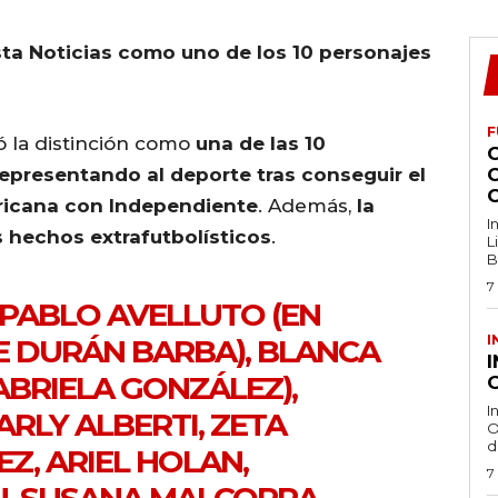
ista Noticias como uno de los 10 personajes
F
ó la distinción como
una de las 10
presentando al deporte tras conseguir el
ericana con Independiente
. Además,
la
I
s hechos extrafutbolísticos
.
L
B
7
: PABLO AVELLUTO (EN
I
E DURÁN BARBA), BLANCA
ABRIELA GONZÁLEZ),
O
I
RLY ALBERTI, ZETA
O
d
EZ, ARIEL HOLAN,
7
, SUSANA MALCORRA,