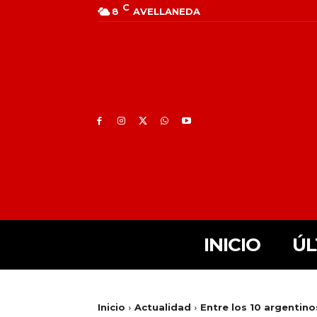
C
8
AVELLANEDA
INICIO
ÚL
Inicio
Actualidad
Entre los 10 argentino