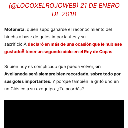
(@LOCOXELROJOWEB)
21 DE ENERO
DE 2018
Motoneta
, quien supo ganarse el reconocimiento del
hincha a base de goles importantes y su
sacrificio,Â
declaró en más de una ocasión que le hubiese
gustadoÂ tener un segundo ciclo en el Rey de Copas
.
Si bien hoy es complicado que pueda volver,
en
Avellaneda será siempre bien recordado, sobre todo por
sus goles importantes
. Y porque también le gritó uno en
un Clásico a su exequipo. ¿Te acordás?