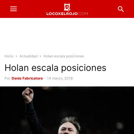
Inicio
Actualidad
Holan escala posiciones
Holan escala posiciones
Por
Denis Fabricatore
-
14 marzo, 2018