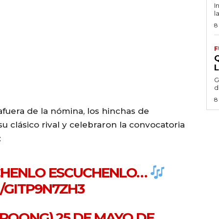
I
l
8
F
G
d
8
afuera de la nómina, los hinchas de
 clásico rival y celebraron la convocatoria
:
CHENLO ESCUCHENLO…
/GITP9N7ZH3
AROONG)
25 DE MAYO DE