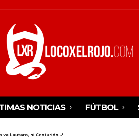
TIMAS NOTICIAS
FÚTBOL
o va Lautaro, ni Centurión..."