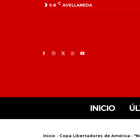
C
5.8
AVELLANEDA
INICIO
ÚL
Inicio
Copa Libertadores de América
"N