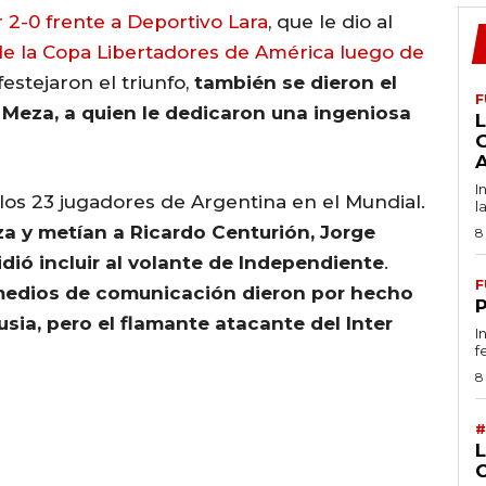
 2-0 frente a Deportivo Lara
, que le dio al
l de la Copa Libertadores de América luego de
estejaron el triunfo,
también se dieron el
F
 Meza, a quien le dedicaron una ingeniosa
L
I
los 23 jugadores de Argentina en el Mundial.
l
 y metían a Ricardo Centurión, Jorge
8
dió incluir al volante de Independiente
.
F
 medios de comunicación dieron por hecho
sia, pero el flamante atacante del Inter
I
f
8
#