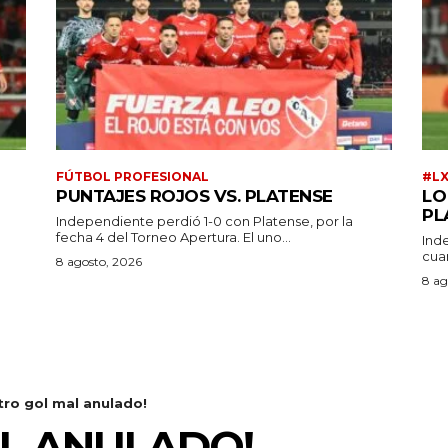
FÚTBOL PROFESIONAL
#L
PUNTAJES ROJOS VS. PLATENSE
LO
PL
Independiente perdió 1-0 con Platense, por la
fecha 4 del Torneo Apertura. El uno...
Ind
cuar
a
8 agosto, 2026
8 ag