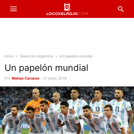
Inicio
Selección Argentina
Un papelón mundial
Un papelón mundial
Por
Matias Carusso
-
21 junio, 2018