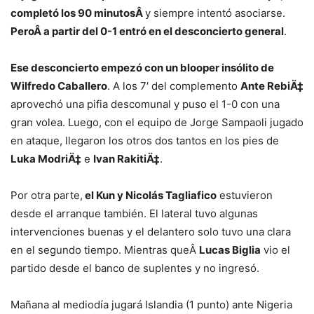
completó los 90 minutosÂ
y siempre intentó asociarse.
PeroÂ a partir del 0-1 entró en el desconcierto general
.
Ese desconcierto empezó con un blooper insólito de
Wilfredo Caballero
. A los 7′ del complemento
Ante RebiÄ‡
aprovechó una pifia descomunal y puso el 1-0 con una
gran volea. Luego, con el equipo de Jorge Sampaoli jugado
en ataque, llegaron los otros dos tantos en los pies de
Luka ModriÄ‡
e
Ivan RakitiÄ‡
.
Por otra parte,
el Kun y Nicolás Tagliafico
estuvieron
desde el arranque también. El lateral tuvo algunas
intervenciones buenas y el delantero solo tuvo una clara
en el segundo tiempo. Mientras queÂ
Lucas Biglia
vio el
partido desde el banco de suplentes y no ingresó.
Mañana al mediodía jugará Islandia (1 punto) ante Nigeria