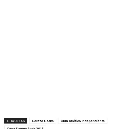
ETIQUETAS
Cerezo Osaka
Club Atlético Independiente
Copa Suruga Bank 2018