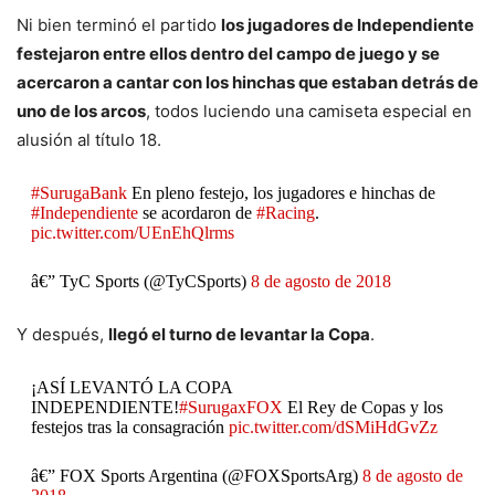
Ni bien terminó el partido
los jugadores de Independiente
festejaron entre ellos dentro del campo de juego y se
acercaron a cantar con los hinchas que estaban detrás de
uno de los arcos
, todos luciendo una camiseta especial en
alusión al título 18.
#SurugaBank
En pleno festejo, los jugadores e hinchas de
#Independiente
se acordaron de
#Racing
.
pic.twitter.com/UEnEhQlrms
â€” TyC Sports (@TyCSports)
8 de agosto de 2018
Y después,
llegó el turno de levantar la Copa
.
¡ASÍ LEVANTÓ LA COPA
INDEPENDIENTE!
#SurugaxFOX
El Rey de Copas y los
festejos tras la consagración
pic.twitter.com/dSMiHdGvZz
â€” FOX Sports Argentina (@FOXSportsArg)
8 de agosto de