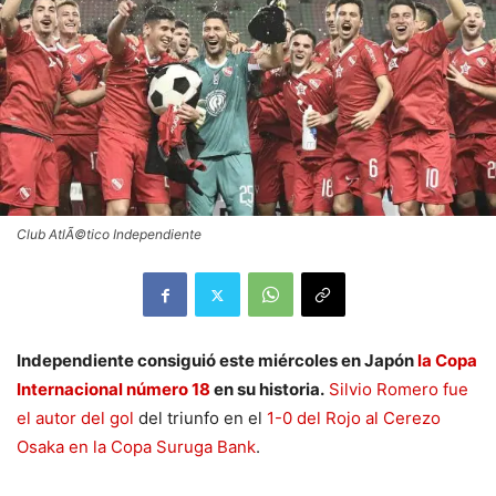
Club AtlÃ©tico Independiente
Independiente consiguió este miércoles en Japón
la Copa
Internacional número 18
en su historia.
Silvio Romero fue
el autor del gol
del triunfo en el
1-0 del Rojo al Cerezo
Osaka en la Copa Suruga Bank
.