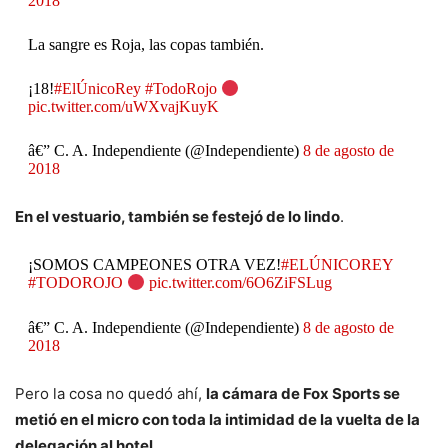
2018
La sangre es Roja, las copas también.
¡18!
#ElÚnicoRey
#TodoRojo
pic.twitter.com/uWXvajKuyK
â€” C. A. Independiente (@Independiente)
8 de agosto de
2018
En el vestuario, también se festejó de lo lindo
.
¡SOMOS CAMPEONES OTRA VEZ!
#ELÚNICOREY
#TODOROJO
pic.twitter.com/6O6ZiFSLug
â€” C. A. Independiente (@Independiente)
8 de agosto de
2018
Pero la cosa no quedó ahí,
la cámara de Fox Sports se
metió en el micro con toda la intimidad de la vuelta de la
delegación al hotel
.