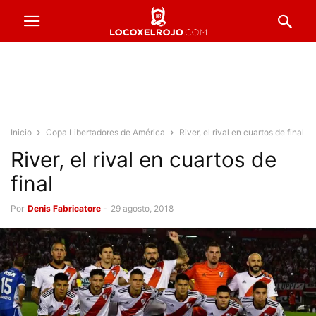
Inicio
Copa Libertadores de América
River, el rival en cuartos de final
River, el rival en cuartos de
final
Por
Denis Fabricatore
-
29 agosto, 2018