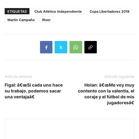
ETIQUETAS
Club Atlético Independiente
Copa Libertadores 2018
Martín Campaña
River
Artículo anterior
Artículo siguiente
Figal: â€œSi cada uno hace
Holan: â€œMe voy muy
su trabajo, podemos sacar
contento con la valentía, el
una ventajaâ€
coraje y el fútbol de mis
jugadoresâ€