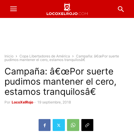
Inicio
Copa Libertadores de América
Campaña: â€œPor suerte
pudimos mantener el cero, estamos tranquilosâ€
Campaña: â€œPor suerte
pudimos mantener el cero,
estamos tranquilosâ€
Por
LocoXelRojo
-
19 septiembre, 2018