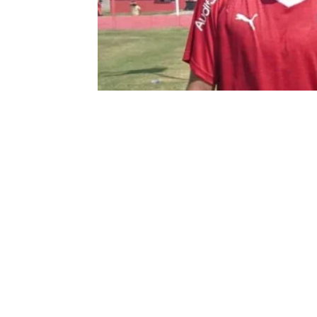
Aldana ValdÃ©z