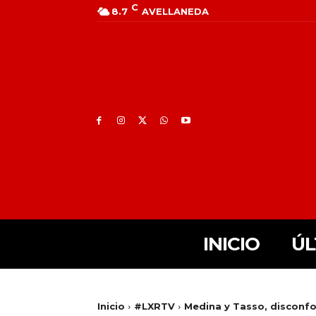
C
8.7
AVELLANEDA
INICIO
ÚL
Inicio
#LXRTV
Medina y Tasso, disconf