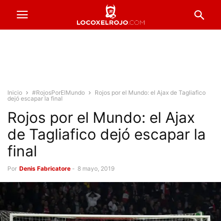
Inicio
#RojosPorElMundo
Rojos por el Mundo: el Ajax de Tagliafico
dejó escapar la final
Rojos por el Mundo: el Ajax
de Tagliafico dejó escapar la
final
Por
Denis Fabricatore
-
8 mayo, 2019