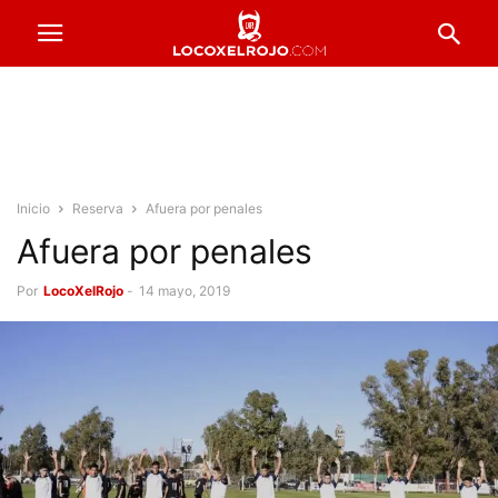
Inicio
Reserva
Afuera por penales
Afuera por penales
Por
LocoXelRojo
-
14 mayo, 2019