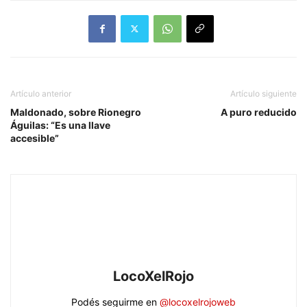
Artículo anterior
Artículo siguiente
Maldonado, sobre Rionegro
A puro reducido
Águilas: “Es una llave
accesible”
LocoXelRojo
Podés seguirme en
@locoxelrojoweb