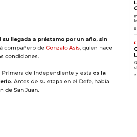
I
l
8
l su llegada a préstamo por un año, sin
F
erá compañero de
Gonzalo Asís
, quien hace
s condiciones.
G
d
a Primera de Independiente y esta
es la
8
erlo
. Antes de su etapa en el Defe, había
ín de San Juan.