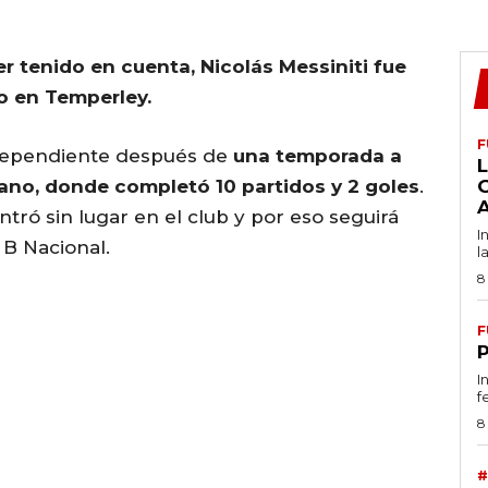
r tenido en cuenta, Nicolás Messiniti fue
o en Temperley.
F
ndependiente después de
una temporada a
L
no, donde completó 10 partidos y 2 goles
.
ró sin lugar en el club y por eso seguirá
I
 B Nacional.
l
8
F
I
f
8
#