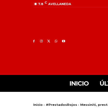
C
7.8
AVELLANEDA
INICIO
ÚL
Inicio
#PrestadosRojos
Messiniti, pres