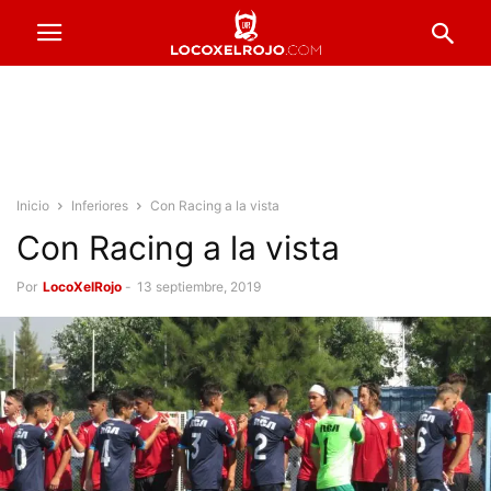
Inicio
Inferiores
Con Racing a la vista
Con Racing a la vista
Por
LocoXelRojo
-
13 septiembre, 2019