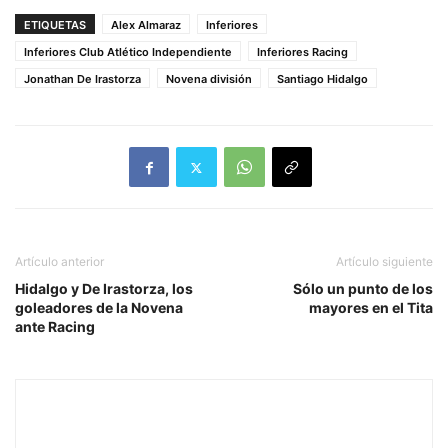
ETIQUETAS
Alex Almaraz
Inferiores
Inferiores Club Atlético Independiente
Inferiores Racing
Jonathan De Irastorza
Novena división
Santiago Hidalgo
Artículo anterior
Artículo siguiente
Hidalgo y De Irastorza, los
Sólo un punto de los
goleadores de la Novena
mayores en el Tita
ante Racing