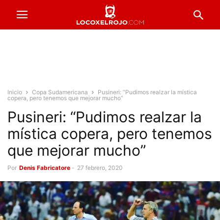
Inicio
Copa Sudamericana
Pusineri: “Pudimos realzar la mística
copera, pero tenemos que mejorar mucho”
Pusineri: “Pudimos realzar la
mística copera, pero tenemos
que mejorar mucho”
Por
Denis Fabricatore
-
27 febrero, 2020