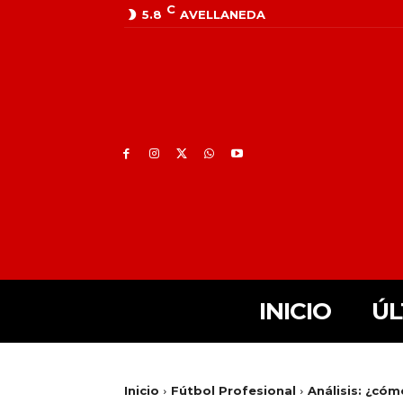
C
5.8
AVELLANEDA
INICIO
ÚL
Inicio
Fútbol Profesional
Análisis: ¿cóm