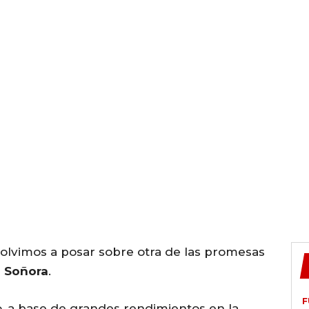
 volvimos a posar sobre otra de las promesas
 Soñora
.
F
, a base de grandes rendimientos en la