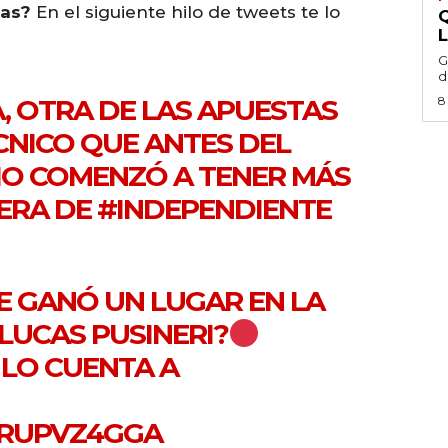
pas?
En el siguiente hilo de tweets te lo
G
d
A, OTRA DE LAS APUESTAS
8
CNICO QUE ANTES DEL
IO COMENZÓ A TENER MÁS
MERA DE
#INDEPENDIENTE
E GANÓ UN LUGAR EN LA
LUCAS PUSINERI?
 LO CUENTA A
MRUPVZ4GGA