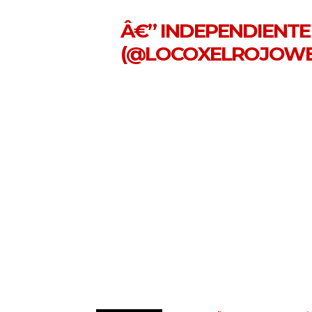
Â€” INDEPENDIENTE 
(@LOCOXELROJOW