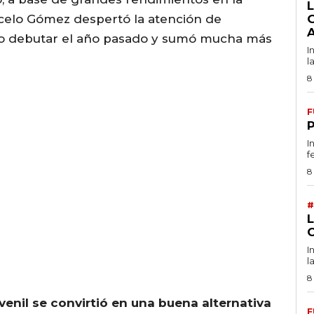
L
elo Gómez despertó la atención de
izo debutar el año pasado y sumó mucha más
I
l
8
F
I
f
8
#
I
l
8
venil se convirtió en una buena alternativa
F