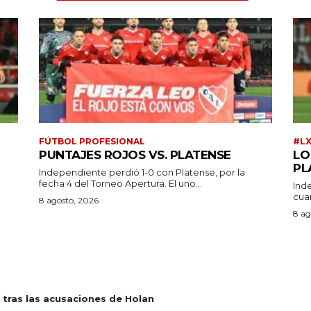
FÚTBOL PROFESIONAL
#L
PUNTAJES ROJOS VS. PLATENSE
LO
PL
Independiente perdió 1-0 con Platense, por la
fecha 4 del Torneo Apertura. El uno...
Ind
cuar
a
8 agosto, 2026
8 ag