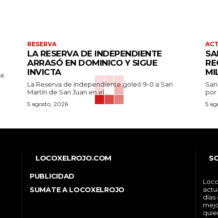
RESERVA
AC
LA RESERVA DE INDEPENDIENTE
SA
ARRASÓ EN DOMINICO Y SIGUE
RE
INVICTA
MI
pa
La Reserva de Independiente goleó 9-0 a San
San
Martín de San Juan en el...
por 
5 agosto, 2026
5 ag
LOCOXELROJO.COM
S
PUBLICIDAD
Loco
SUMATE A LOCOXELROJO
actu
días
mejo
quie