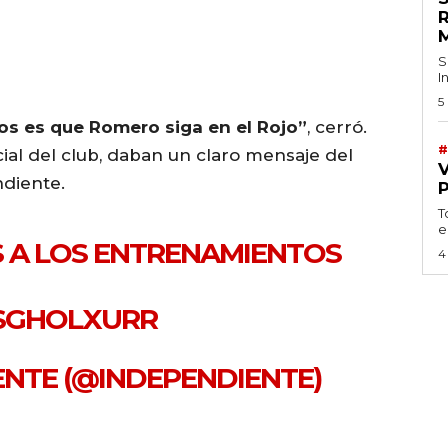
S
I
5
os es que Romero siga en el Rojo”
, cerró.
#
cial del club, daban un claro mensaje del
ndiente.
T
e
A LOS ENTRENAMIENTOS
4
KSGHOLXURR
IENTE (@INDEPENDIENTE)