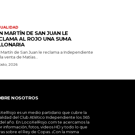
TUALIDAD
N MARTÍN DE SAN JUAN LE
CLAMA AL ROJO UNA SUMA
LLONARIA
 Martín de San Juan le reclama a Independiente
la venta de Matías...
osto, 2026
OBRE NOSOTROS
XelRojo es un medio partidario que cubre la
alidad del Club Atlético Independiente los 365
 del año. En LocoXelRojo.com te acercamos la
r información, fotos, videos HD y todo lo que
ras sobre el Rey de Copas. ¡Con la misma