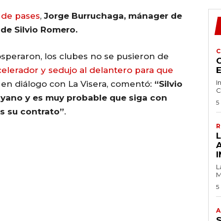
 de pases
,
Jorge Burruchaga, mánager de
 de Silvio Romero.
C
speraron, los clubes no se pusieron de
C
elerador y sedujo al delantero para que
I
 en diálogo con La Visera, comentó:
“Silvio
C
yano y es muy probable que siga con
5
s su contrato”
.
R
I
L
M
5
A