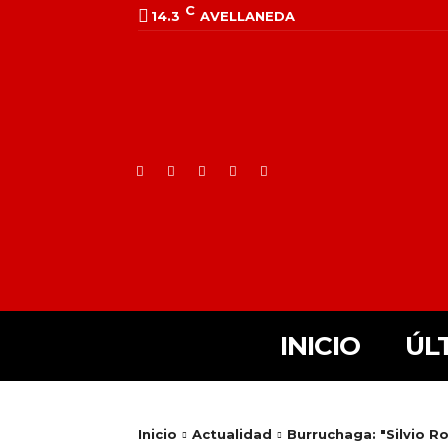
C
14.3
AVELLANEDA
INICIO
ÚL
Inicio
Actualidad
Burruchaga: "Silvio R