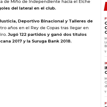
ida de Miño de Independiente hacia el Elche
les del lateral en el club.
F
Justicia, Deportivo Binacional y Talleres de
ro años en el Rey de Copas tras llegar en
iro.
Jugó 122 partidos y ganó dos títulos
I
cana 2017 y la Suruga Bank 2018.
L
B
7
I
O
I
O
d
7
F