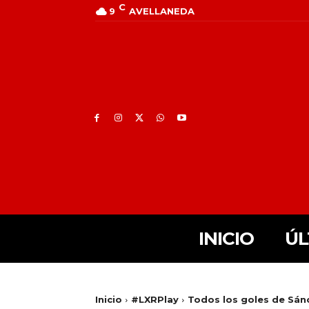
C
9
AVELLANEDA
INICIO
ÚL
Inicio
#LXRPlay
Todos los goles de Sán