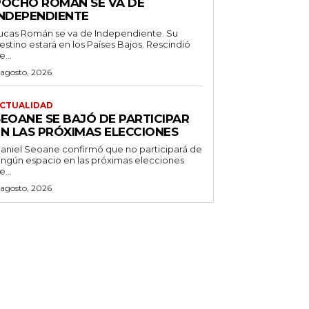
POCHO ROMÁN SE VA DE
INDEPENDIENTE
ucas Román se va de Independiente. Su
stino estará en los Países Bajos. Rescindió
e...
 agosto, 2026
CTUALIDAD
SEOANE SE BAJÓ DE PARTICIPAR
EN LAS PRÓXIMAS ELECCIONES
aniel Seoane confirmó que no participará de
ingún espacio en las próximas elecciones
e...
 agosto, 2026