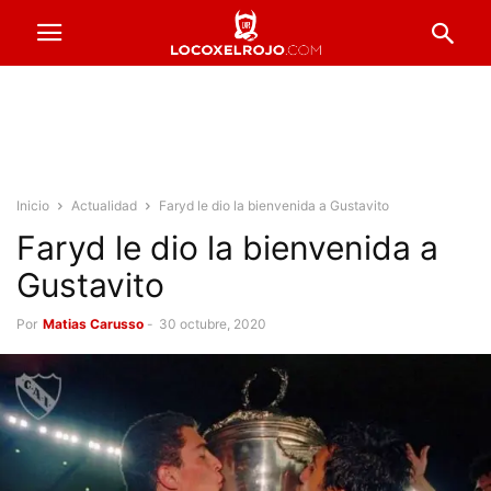
Inicio
Actualidad
Faryd le dio la bienvenida a Gustavito
Faryd le dio la bienvenida a
Gustavito
Por
Matias Carusso
-
30 octubre, 2020